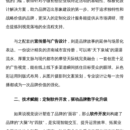
低的门槛，获得针对小微初创企业或特定活动的基础性、模板化设
计解决方案，助力品牌迈出形象建设的第一步。对于追求独特性和
战略价值的品牌，更深入的定制化设计服务能提供从市场调研、理
念提炼到视觉落地的全流程支持。
与之配套的
宣传册与广告设计
，则是品牌故事的延伸与场景化
表达。一份设计精良的济南城市宣传册，可以将“天下泉城”的潺潺
流水、厚重文脉与现代都市的摩登天际线完美融合；一套创意十足
的广告视觉，能在线上线下多渠道瞬间抓住目标受众的眼球。从色
彩运用到版式布局，从图片摄影到文案策划，专业设计让每一次传
播都成为一次品牌价值的强化。
二、技术赋能：定制软件开发，驱动品牌数字化升级
如果说视觉设计塑造了品牌的“面容”，那么
软件开发
则构建了
品牌的“大脑”与“四肢”，是实现智能交互、提升运营效率、拓展业